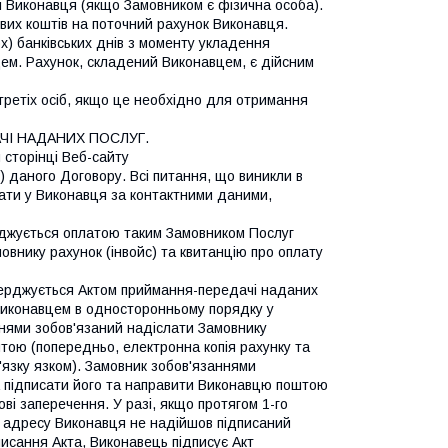
йті Виконавця (якщо Замовником є фізична особа).
вих коштів на поточний рахунок Виконавця.
х) банківських днів з моменту укладення
ем. Рахунок, складений Виконавцем, є дійсним
г третіх осіб, якщо це необхідно для отримання
І НАДАНИХ ПОСЛУГ.
 сторінці Веб-сайту
) даного Договору. Всі питання, що виникли в
вати у Виконавця за контактними даними,
рджується оплатою таким Замовником Послуг
внику рахунок (інвойс) та квитанцію про оплату
верджується Актом приймання-передачі наданих
 Виконавцем в односторонньому порядку у
нями зобов'язаний надіслати Замовнику
штою (попередньо, електронна копія рахунку та
язку язком). Замовник зобов'язаннями
та підписати його та направити Виконавцю поштою
ові заперечення. У разі, якщо протягом 1-го
у адресу Виконавця не надійшов підписаний
писання Акта, Виконавець підписує Акт