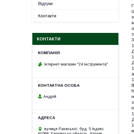
Відгуки
П
Ц
Контакти
о
к
о
з
КОНТАКТИ
1
Д
1
Д
Інтернет-магазин "24 інструмента"
1
а
1
В
h
н
Андрій
з
п
1
Д
1
вулиця Раєвської, буд. 5 Індекс
к
61068, Харківська область, Харків,