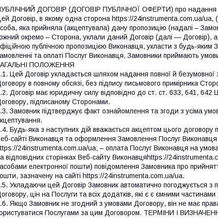
УБЛІЧНИЙ ДОГОВІР (ДОГОВІР ПУБЛІЧНОЇ ОФЕРТИ) про надання 
ей Договір, в якому одна сторона https://24instrumenta.com.ua/ua, 
соба, яка прийняла (акцептувала) дану пропозицію (надалі – Замов
ожний окремо – Сторона, уклали даний Договір (далі — Договір), 
фіційною публічною пропозицією Виконавця, укласти з будь-яким 
амовленні та оплаті Послуг Виконавця, Замовники приймають умов
ЗАГАЛЬНІ ПОЛОЖЕННЯ
.1. Цей Договір укладається шляхом надання повної й безумовної 
оговору в повному обсязі, без підпису письмового примірника Сто
.2. Договір має юридичну силу відповідно до ст. ст. 633, 641, 642 
оговору, підписаному Сторонами.
.3. Замовник підтверджує факт ознайомлення та згоди з усіма умо
кцептування.
.4. Будь-яка з наступних дій вважається акцептом цього договору 
еб-сайті Виконавця та оформлення Замовлення Послуг Виконавця 
ttps://24instrumenta.com.ua/ua; – оплата Послуг Виконавця на умо
а відповідних сторінках Веб-сайту Виконавцяhttps://24instrumenta.
асобами електронної пошти) повідомлення Замовника про прийнятт
ошти, зазначену на сайті https://24instrumenta.com.ua/ua.
.5. Укладаючи цей Договір Замовник автоматично погоджується з 
оговору, цін на Послуги та всіх додатків, які є є ємними частинами
.6. Якщо Замовник не згодний з умовами Договору, він не має права
ористуватися Послугами за цим Договором. ТЕРМІНИ І ВИЗНАЧЕННЯ