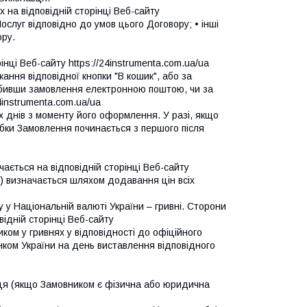
 на відповідній сторінці Веб-сайту
ослуг відповідно до умов цього Договору; • інші
ору.
нці Веб-сайту https://24instrumenta.com.ua/ua
ння відповідної кнопки "В кошик", або за
обивши замовлення електронною поштою, чи за
4instrumenta.com.ua/ua
х днів з моменту його оформлення. У разі, якщо
бки Замовлення починається з першого після
ається на відповідній сторінці Веб-сайту
ня) визначається шляхом додавання цін всіх
 у Національній валюті України – гривні. Сторони
відній сторінці Веб-сайту
ком у гривнях у відповідності до офіційного
нком України на день виставлення відповідного
вця (якщо Замовником є фізична або юридична