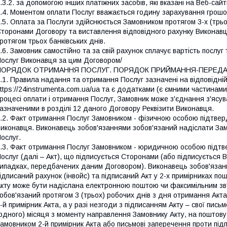
.3.2. за допомогою інших платіжних засобів, які вказані на Веб-са
.4. Моментом оплати Послуг вважається годину зарахування грошо
.5. Оплата за Послуги здійснюється Замовником протягом 3-х (трьо
торонами Договору та виставлення відповідного рахунку Виконавц
ротягом трьох банківських днів.
.6. Замовник самостійно та за свій рахунок сплачує вартість послу
ослуг Виконавця за цим Договором/
ПОРЯДОК ОТРИМАННЯ ПОСЛУГ. ПОРЯДОК ПРИЙМАННЯ-ПЕРЕДАЧ
.1. Правила надання та отримання Послуг зазначені на відповідній
ttps://24instrumenta.com.ua/ua та є додатками (є ємними частинами
роцесі оплати і отримання Послуг, Замовник може з'єднання з'ясу
азначеними в розділі 12 даного Договору Реквізити Виконавця.
.2. Факт отримання Послуг Замовником - фізичною особою підтве
иконавця. Виконавець зобов'язаннями зобов'язаний надіслати Замо
ослуг.
.3. Факт отримання Послуг Замовником - юридичною особою підт
ослуг (далі – Акт), що підписується Сторонами (або підписується
ипадках, передбачених даним Договором). Виконавець зобов'язан
ідписаний рахунок (інвойс) та підписаний Акт у 2-х примірниках по
кту може бути надіслана електронною поштою чи факсимільним зв'
обов'язаний протягом 3 (трьох) робочих днів з дня отримання Ак
-й примірник Акта, а у разі незгоди з підписанням Акту – свої письм
одного) місяця з моменту направлення Замовнику Акту, на поштов
амовником 2-й примірник Акта або письмові заперечення проти під