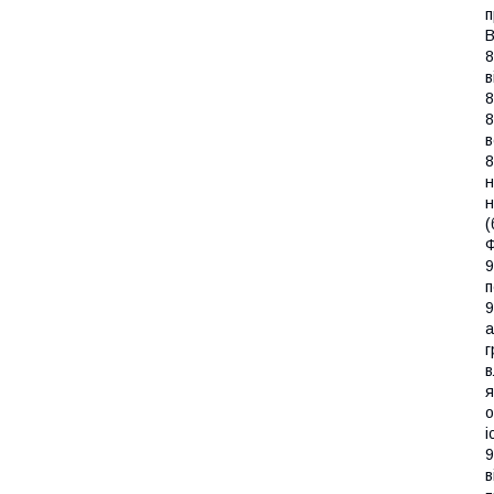
п
8
в
8
8
в
8
н
н
(
9
п
9
а
г
в
я
о
і
9
в