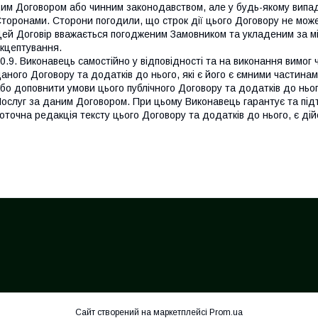
им Договором або чинним законодавством, але у будь-якому випа
торонами. Сторони погодили, що строк дії цього Договору не може
ей Договір вважається погодженим Замовником та укладеним за 
кцептування.
0.9. Виконавець самостійно у відповідності та на виконання вимог
аного Договору та додатків до нього, які є його є ємними частина
бо доповнити умови цього публічного Договору та додатків до нь
ослуг за даним Договором. При цьому Виконавець гарантує та під
оточна редакція тексту цього Договору та додатків до нього, є ді
Сайт створений на маркетплейсі
Prom.ua