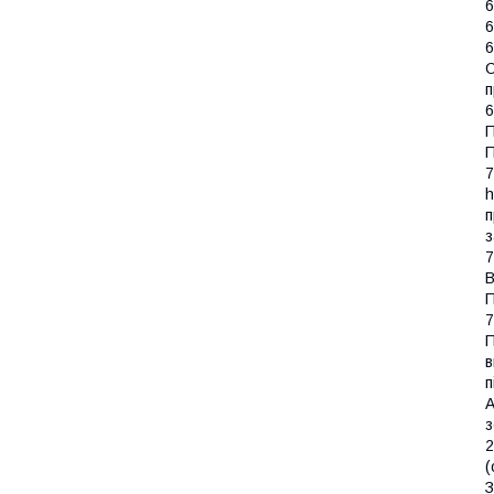
6
6
6
С
п
6
П
7
h
п
з
7
В
П
7
П
в
п
А
з
2
(
З