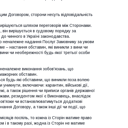
 цим Договором, сторони несуть відповідальність
, вирішуються шляхом переговорів між Сторонами.
, він вирішується в судовому порядку за
 до чинного в Україні законодавства.
або неналежне надання Послуг Замовнику за умови
ме – настання обставин, які виникли з вини чи
 вини чи необережності будь-якої третьої особи
о неналежне виконання зобов'язань, що
мажорних обставин.
ся будь-які обставини, що виникли поза волею
 уникнути, включаючи: карантин, військові дії,
ежі, а також рішення чи приписи органів державної
жави, резидентом якої є Виконавець, внаслідок
бов'язки чи встановлюватимуться додаткові
ання Договору, а також інші дії чи події, що
місяців поспіль, то кожна із Сторін матиме право
 і в такому разі, жодна із Сторін не матиме