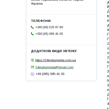
д
Україна
й
Д
в
ю
д
+380 (96) 535-97-80
я
+380 (95) 095-41-03
П
2
з
з
2
https://24instrumenta.com.ua
п
24instrumenta@gmail.com
3
+38 (095) 095-41-03
н
h
3
п
Д
4
•