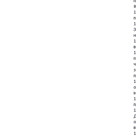
п
1
п
1
З
н
1
в
1
п
ч
з
п
1
о
і
1
п
1
Д
о
в
1