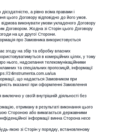
дієздатністю, а рівно всіма правами і
ня цього Договору відповідно до його умов.
 відмова виконувати умови укладеного Договору
цим Договором. Жодна зі Сторін цього Договору
 згоди на це другої Сторони.
ормація про Замовника використовується
є згоду на збір та обробку власних
користовуватимуться в комерційних цілях, у тому
про нього, надсилання телекомунікаційними
кламних та спеціальних пропозицій, інформації
tps://24instrumenta.com.ua/ua
нформації, що надається Замовником при
ірність вказаної при оформленні Замовлення
виключно у своїй внутрішній діяльності без
рмацію, отриману в результаті виконання цього
іншою Стороною або вимагається державними
онфіденційної інформації винна Сторона несе
 будь-якою зі Сторін у порядку, встановленому