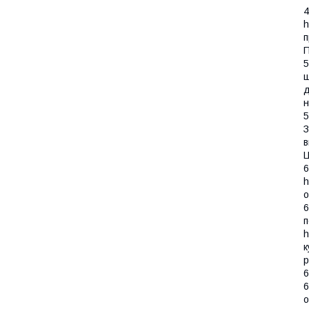
4
h
п
5
ш
д
н
5
З
в
6
h
о
6
п
h
к
р
6
6
о