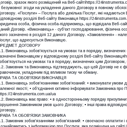
оговір, зразок якого розміщений на Веб-сайтіhttps://24instrument
 безумовної згоди на укладення даного Договору в повному обсязі
оговору. «Послуги» – Послуга або декілька Послуг, які надаються
ідповідному розділі Веб-сайту Виконавця https://24instrumenta.com
ридична особа, фізична особа-підприємець, що відвідала Веб-сайт 
аний Договір. «Виконавець» - суб'єкт господарювання, фізична ос
кого зазначено в розділі 12 даного Договору. «Замовлення» - на
ослуг, що адресується Виконавцю.
ПРЕДМЕТ ДОГОВОРУ
.1. Виконавець зобов'язується на умовах та в порядку, визначени
азначені Виконавцем у відповідному розділі Веб-сайту Виконавцяht
обов'язується на умовах та в порядку, визначених цим Договором,
.2. Замовник та Виконавець підтверджують, що цей Договір не є 
равочином, укладеним під впливом тиску чи обману.
ПРАВА ТА ОБОВ'ЯЗКИ ВИКОНАВЦЯ
.1. Виконавець зобов'язаннями зобов'язаний: • виконувати умови 
алежної якості; • об'єднання єктивно інформувати Замовника про П
ttps://24instrumenta.com.ua/ua
.2. Виконавець має право: • в односторонньому порядку призупин
орушення Замовником умов цього Договору; • інші права відповідн
оговору.
ПРАВА ТА ОБОВ'ЯЗКИ ЗАМОВНИКА
.1. Замовник зобов'язаннями зобов'язаний: • своєчасно оплатити 
 ознайомитись з інформацією про Послуги, яка розміщена на сайті