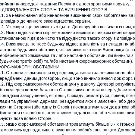
риймання-передачі наданих Послуг в односторонньому порядку.
ВІДПОВІДАЛЬНІСТЬ СТОРІН ТА ВИРІШЕННЯ СПОРІВ
.1. За невиконання або неналежне виконання своїх зобов'язань за
ідповідно до чинного законодавства України.
.2. Усі спори, що виникають з цього Договору або пов'язані із ним
.3. Якщо відповідний спір не можливо вирішити шляхом переговорів
становленою підвідомчістю та підсудністю такого спору відповідно
.4. Виконавець не несе будь-яку відповідальність за ненадання 
астання будь-яких обставин, які виникли не з вини Виконавця (а са
еобережності Замовника та / або настання обставин, які виникли з
будь-яких третіх осіб) та /або настання форс-мажорних обставин).
ФОРС-МАЖОРНІ ОБСТАВИНИ
.1. Сторони звільняються від відповідальності за невиконання аб
ередбачені даним Договором, якщо воно виникло внаслідок форс-
.2. Під форс-мажорними обставинами у даному Договорі розуміють
бо всупереч волі чи бажанню Сторін і яких не можна передбачити чи
ромадські заворушення, епідемії, блокаду, землетруси, повені, пож
лади та управління держави, резидентом якої є Замовник, або дер
ких на Сторони (або одну із Сторін) покладатимуться додаткові о
бмеження і які роблять неможливим подалі повне або часткове викон
снують поза волею Сторін.
.3. Якщо форс-мажорні обставини триватимуть більше 3 - х (трьох) 
ідмовитись від подальшого виконання зобов'язань за цим Договором