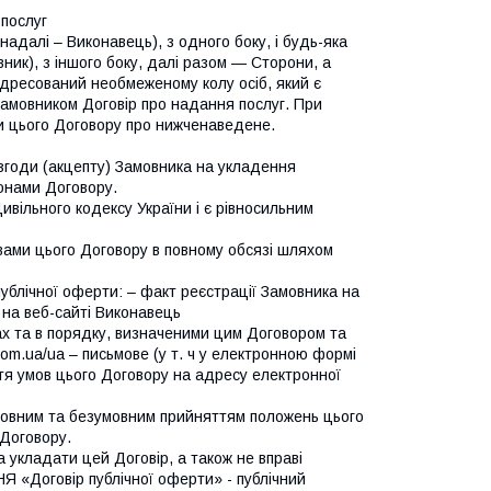
послуг
(надалі – Виконавець), з одного боку, і будь-яка
ник), з іншого боку, далі разом — Сторони, а
адресований необмеженому колу осіб, який є
Замовником Договір про надання послуг. При
и цього Договору про нижченаведене.
згоди (акцепту) Замовника на укладення
ронами Договору.
Цивільного кодексу України і є рівносильним
вами цього Договору в повному обсязі шляхом
публічної оферти: – факт реєстрації Замовника на
на веб-сайті Виконавець
вах та в порядку, визначеними цим Договором та
com.ua/ua – письмове (у т. ч у електронною формі
я умов цього Договору на адресу електронної
повним та безумовним прийняттям положень цього
 Договору.
 укладати цей Договір, а також не вправі
 «Договір публічної оферти» - публічний