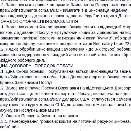
.2. Замовник має право: • оформити Замовлення Послуг, зазначених
ttps://24instrumenta.com.ua/ua; • вимагати від Виконавця надання П
рава відповідно до чинного законодавства України та цього Догов
ПОРЯДОК ОФОРМЛЕННЯ ЗАМОВЛЕННЯ
.1. Замовник самостійно оформлює Замовлення на відповідній сторі
ляхом додавання Послуг у віртуальний кошик за допомогою натиска
опомогою платіжної системи натисканням кнопки "Купити", або зр
омером телефону, вказаним в розділі контактів Веб-сайту https://2
.2. Рядків обробки Виконавцем Замовлення - до 3-х (трьох) робочи
амовлення відправлено у вихідний або святковий день, строк обро
ихідного робочого дня.
ЦІНА ДОГОВОРУ І ПОРЯДОК ОПЛАТИ
.1. Ціна кожної окремої Послуги визначається Виконавцем та зазнач
ttps://24instrumenta.com.ua/ua. Ціна Договору (вартість Замовлен
браних Замовником Послуг.
.2. Замовник оплачує Послуги Виконавця на підставі цього Договору
огоджуються, що еквівалентна вартість Послуг, визначена на відпо
ttps://24instrumenta.com.ua/ua у доларах США, сплачується Замовни
урсу гривні до курсу долара США, встановленого Національним ба
ахунку за Послуги Виконавцем.
.3. Оплата Послуг здійснюється шляхом:
.3.1. перерахування грошових коштів на поточний рахунок Викона
соба) або