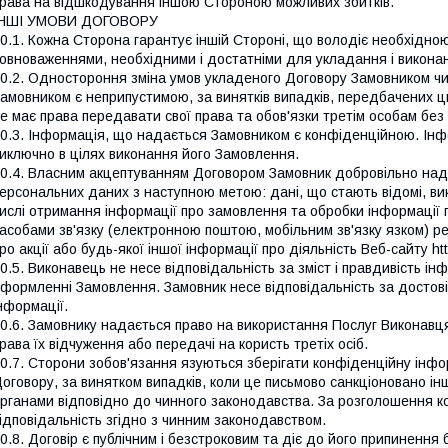
рава на відшкодування іншою Стороною можливих збитків.
ІНШІ УМОВИ ДОГОВОРУ
0.1. Кожна Сторона гарантує іншій Стороні, що володіє необхідною 
овноваженнями, необхідними і достатніми для укладання і виконан
0.2. Одностороння зміна умов укладеного Договору Замовником чи
амовником є неприпустимою, за винятків випадків, передбачених 
е має права передавати свої права та обов'язки третім особам без
0.3. Інформація, що надається Замовником є конфіденційною. Інф
иключно в цілях виконання його Замовлення.
0.4. Власним акцептуванням Договором Замовник добровільно нада
ерсональних даних з наступною метою: дані, що стають відомі, ви
ислі отримання інформації про замовлення та обробки інформації 
асобами зв'язку (електронною поштою, мобільним зв'язку язком) ре
ро акції або будь-якої іншої інформації про діяльність Веб-сайту ht
0.5. Виконавець не несе відповідальність за зміст і правдивість і
формленні Замовлення. Замовник несе відповідальність за достов
нформації.
0.6. Замовнику надається право на використання Послуг Виконавця 
рава їх відчуження або передачі на користь третіх осіб.
0.7. Сторони зобов'язання язуються зберігати конфіденційну інфо
оговору, за винятком випадків, коли це письмово санкціоновано 
рганами відповідно до чинного законодавства. За розголошення к
ідповідальність згідно з чинним законодавством.
0.8. Договір є публічним і безстроковим та діє до його припинення