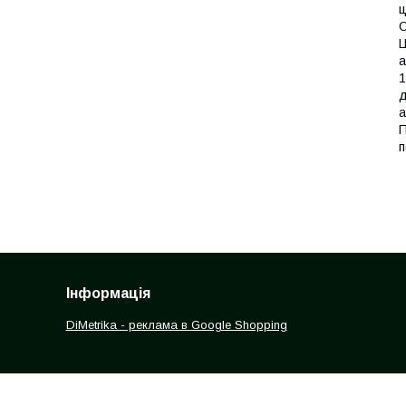
ц
С
Ц
а
1
д
а
П
п
Інформація
DiMetrika - реклама в Google Shopping