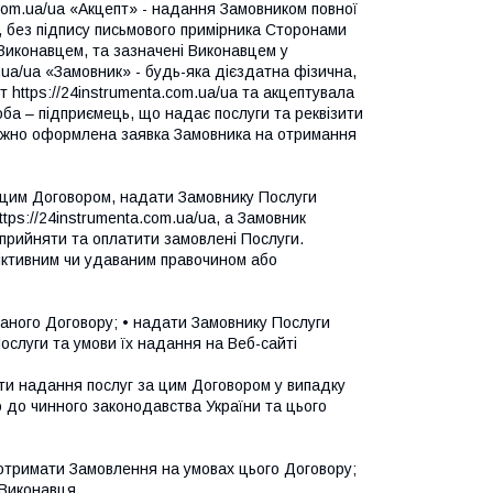
a.com.ua/ua «Акцепт» - надання Замовником повної
, без підпису письмового примірника Сторонами
 Виконавцем, та зазначені Виконавцем у
.ua/ua «Замовник» - будь-яка дієздатна фізична,
https://24instrumenta.com.ua/ua та акцептувала
оба – підприємець, що надає послуги та реквізити
лежно оформлена заявка Замовника на отримання
х цим Договором, надати Замовнику Послуги
tps://24instrumenta.com.ua/ua, а Замовник
 прийняти та оплатити замовлені Послуги.
фіктивним чи удаваним правочином або
даного Договору; • надати Замовнику Послуги
ослуги та умови їх надання на Веб-сайті
ити надання послуг за цим Договором у випадку
о до чинного законодавства України та цього
і отримати Замовлення на умовах цього Договору;
 Виконавця.