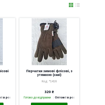
ісові
Перчатки зимові флісові, з
утяжкою (хакі)
*1416
320 ₴
 і в роздріб
Готово до відправки
Оптом і в роздріб