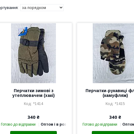
Перчатки зимові з
Перчатки-рукавиці фл
утеплювачем (хакі)
(камуфляж)
*1414
*1415
340 ₴
340 ₴
Готово до відправки
Оптом і в роздріб
Готово до відправки
Оптом