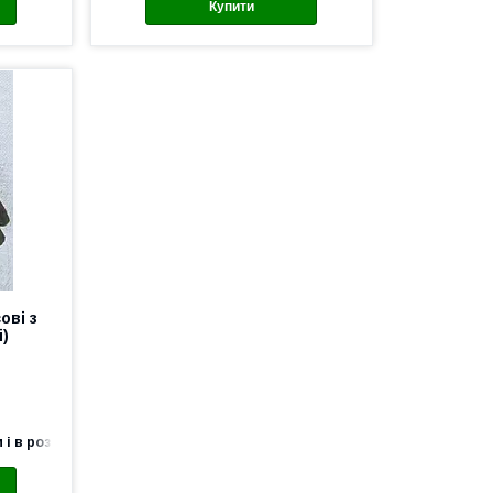
Купити
ові з
і)
 і в роздріб