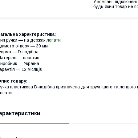
У компанії підключені
будь-який товар не п
агальна характеристика:
ип ручки — на держак
лопати
іаметр отвору — 30 мм
орма — D-подібна
атеріал — пластик
иробник — Україна
арантія — 12 місяців
Опис товару:
учка пластикова D-подібна
призначена для зручнішого та легшого 
опати.
арактеристики