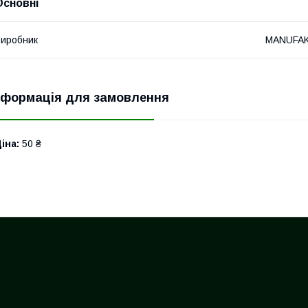
Основні
иробник
MANUFA
нформація для замовлення
іна:
50 ₴