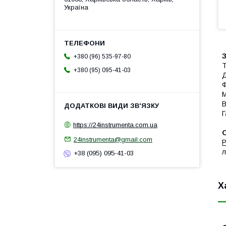
Україна
З
+380 (96) 535-97-80
Т
+380 (95) 095-41-03
Д
Ф
М
В
Г
https://24instrumenta.com.ua
24instrumenta@gmail.com
Р
л
+38 (095) 095-41-03
Х