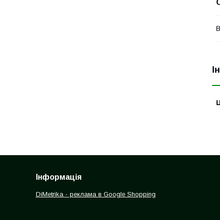
В
І
Ц
Інформація
DiMetrika - реклама в Google Shopping