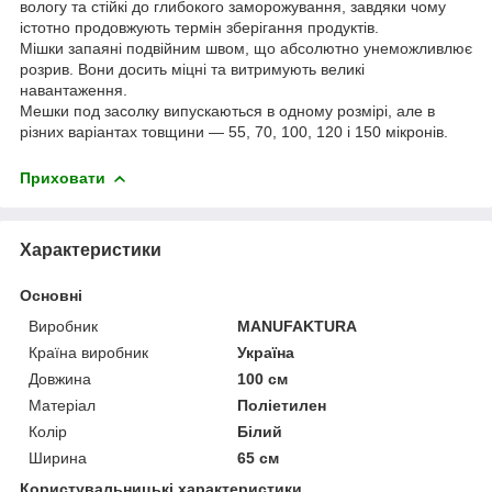
вологу та стійкі до глибокого заморожування, завдяки чому
істотно продовжують термін зберігання продуктів.
Мішки запаяні подвійним швом, що абсолютно унеможливлює
розрив. Вони досить міцні та витримують великі
навантаження.
Мешки под засолку
випускаються в одному розмірі, але в
різних варіантах товщини — 55, 70, 100, 120 і 150 мікронів.
Приховати
Характеристики
Основні
Виробник
MANUFAKTURA
Країна виробник
Україна
Довжина
100 см
Матеріал
Поліетилен
Колір
Білий
Ширина
65 см
Користувальницькі характеристики