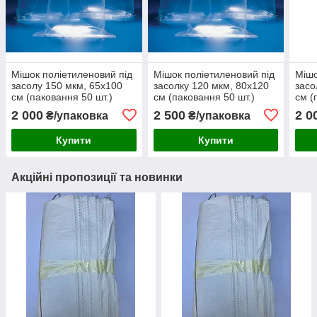
Мішок поліетиленовий під
Мішок поліетиленовий під
Мішо
засолу 150 мкм, 65х100
засолку 120 мкм, 80х120
засо
см (паковання 50 шт.)
см (паковання 50 шт.)
см (
2 000
2 500
2 0
₴/упаковка
₴/упаковка
Купити
Купити
Акційні пропозиції та новинки