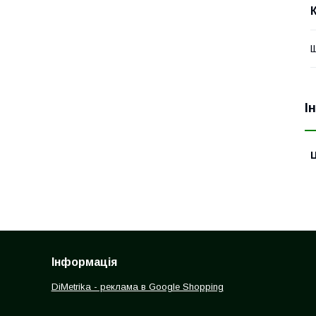
Щ
І
Ц
Інформація
DiMetrika - реклама в Google Shopping