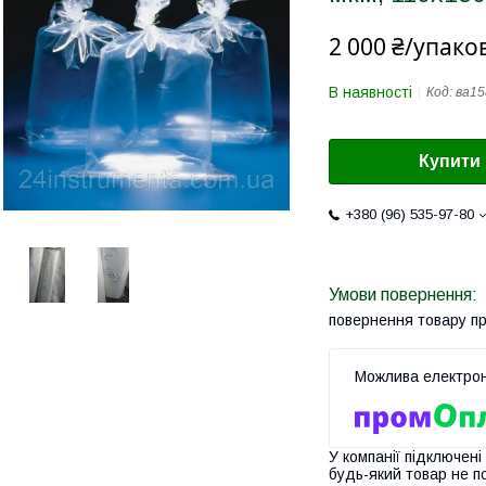
2 000 ₴/упако
В наявності
Код:
ва15
Купити
+380 (96) 535-97-80
повернення товару п
У компанії підключені
будь-який товар не п