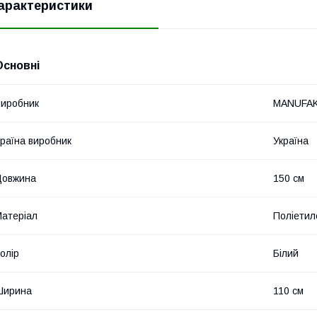
арактеристики
Основні
иробник
MANUFA
раїна виробник
Україна
Довжина
150 см
атеріал
Поліетил
олір
Білий
Ширина
110 см