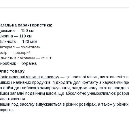
агальна характеристика:
овжина — 150 см
ирина — 110 см
ільність — 120 мкм
атеріал — поліетилен
олір — прозорий
ількість в пакованні — 25 шт
иробник — Україна
Опис товару:
оліетиленові мішки під засолку
— це прозорі мішки, виготовлені з 
ипких і наливних продуктів, підходять для контакту з харчовими 
а стійкі до глибокого заморожування, завдяки чому істотно продов
ішки запаяні подвійним швом, що абсолютно унеможливлює розрив.
авантаження.
ешки под засолку
випускаються в різних розмірах, а також у різних
ікронів.