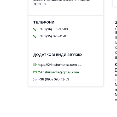
Україна
З
Д
+380 (96) 535-97-80
Ш
+380 (95) 095-41-03
Щ
М
К
К
В
https://24instrumenta.com.ua
П
24instrumenta@gmail.com
с
+38 (095) 095-41-03
т
М
н
М
м