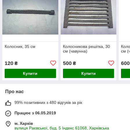
Колосник, 35 см
Колосникова решітка, 30
Коло
см (чавунна)
см (
120
500
600
₴
₴
Купити
Купити
Про нас
99% позитивних з 480 відгуків за рік
Працює з 06.05.2019
м. Харків
вулиця Раєвської, буд. 5 Індекс 61068, Харківська