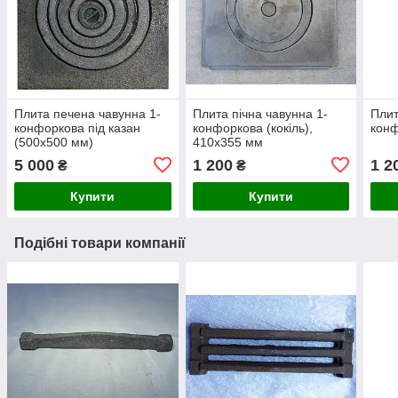
Плита печена чавунна 1-
Плита пічна чавунна 1-
Плит
конфоркова під казан
конфоркова (кокіль),
конф
(500х500 мм)
410х355 мм
5 000
1 200
1 2
₴
₴
Купити
Купити
Подібні товари компанії