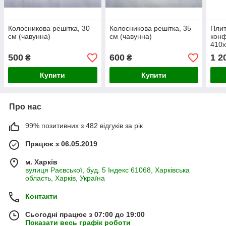
Колосникова решітка, 30
Колосникова решітка, 35
Плит
см (чавунна)
см (чавунна)
конф
410
500
600
1 2
₴
₴
Купити
Купити
Про нас
99% позитивних з 482 відгуків за рік
Працює з 06.05.2019
м. Харків
вулиця Раєвської, буд. 5 Індекс 61068, Харківська
область, Харків, Україна
Контакти
Сьогодні працює з 07:00 до 19:00
Показати весь графік роботи