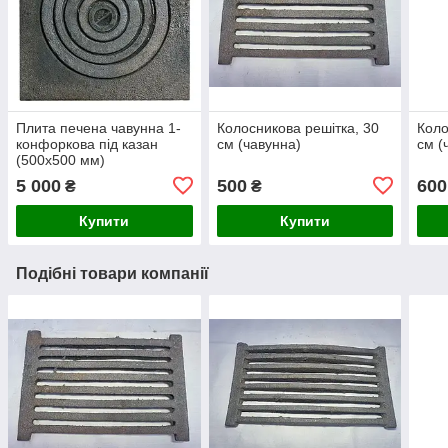
Плита печена чавунна 1-
Колосникова решітка, 30
Коло
конфоркова під казан
см (чавунна)
см (
(500х500 мм)
5 000
500
600
₴
₴
Купити
Купити
Подібні товари компанії