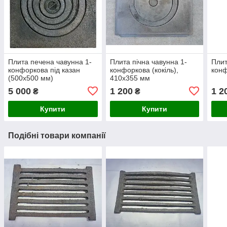
Плита печена чавунна 1-
Плита пічна чавунна 1-
Плит
конфоркова під казан
конфоркова (кокіль),
конф
(500х500 мм)
410х355 мм
5 000
1 200
1 2
₴
₴
Купити
Купити
Подібні товари компанії