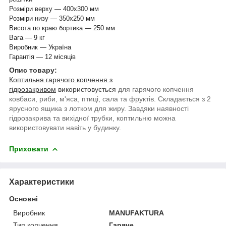
Розміри верху — 400х300 мм
Розміри низу — 350х250 мм
Висота по краю бортика — 250 мм
Вага — 9 кг
Виробник — Україна
Гарантія — 12 місяців
Опис товару:
Коптильня гарячого копчення з
гідрозакривом
використовується
для гарячого копчення
ковбаси, риби, м'яса, птиці, сала та фруктів. Складається з 2
ярусного ящика з лотком для жиру. Завдяки наявності
гідрозакрива та вихідної трубки, коптильню можна
використовувати навіть у будинку.
Приховати
Характеристики
Основні
Виробник
MANUFAKTURA
Тип копчення
Гаряче