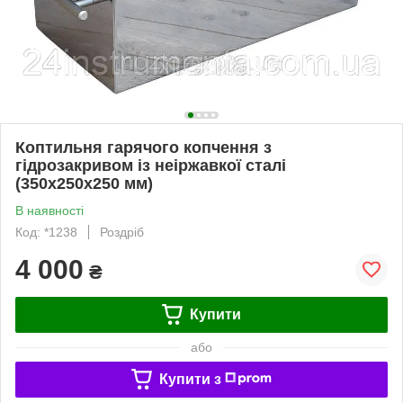
Коптильня гарячого копчення з
гідрозакривом із неіржавкої сталі
(350х250х250 мм)
В наявності
Код: *1238
Роздріб
4 000
₴
Купити
або
Купити з