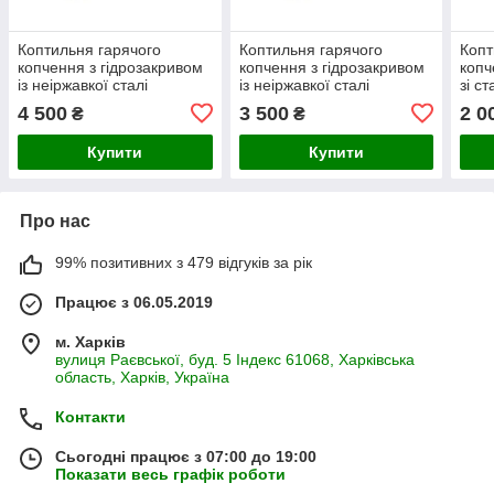
Коптильня гарячого
Коптильня гарячого
Копт
копчення з гідрозакривом
копчення з гідрозакривом
копч
із неіржавкої сталі
із неіржавкої сталі
зі с
(460х250х250 мм)
(400х200х200 мм)
4 500
3 500
2 0
₴
₴
Купити
Купити
Про нас
99% позитивних з 479 відгуків за рік
Працює з 06.05.2019
м. Харків
вулиця Раєвської, буд. 5 Індекс 61068, Харківська
область, Харків, Україна
Контакти
Сьогодні працює з 07:00 до 19:00
Показати весь графік роботи