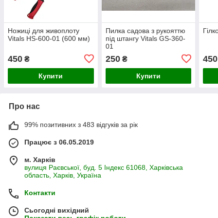
Ножиці для живоплоту
Пилка садова з рукояттю
Гілк
Vitals HS-600-01 (600 мм)
під штангу Vitals GS-360-
01
450
250
450
₴
₴
Купити
Купити
Про нас
99% позитивних з 483 відгуків за рік
Працює з 06.05.2019
м. Харків
вулиця Раєвської, буд. 5 Індекс 61068, Харківська
область, Харків, Україна
Контакти
Сьогодні вихідний
Показати весь графік роботи