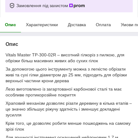
Замовлення під захистом
Опис
Характеристики
Доставка
Оплата
Умови п
Опис
Vitals Master TP-300-02R – висотний гілкоріз з пилкою, для
обрізки більш масивних живих або сухих гілок
За допомогою цього інструменту можна з легкістю обрізати
живі та сухі гілки діаметром до 25 мм, підходить для обрізки
верхньої частини крони дерева
Лезо виготовлено із загартованої карбонової сталі та має
особливе протикорозійне покриття
Храповий механізм дозволяє різати деревину в кілька етапів –
це значно збільшує ріжучу здатність і зменшує докладені
зусилля
Крім того, це дозволяє робити менше пошкоджень на самому
зрізі гілок
Для зручності інструмент оснащений нейлоновим 1,7 м