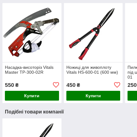
Насадка-висоторіз Vitals
Ножиці для живоплоту
Пилк
Master TP-300-02R
Vitals HS-600-01 (600 мм)
під 
01
550
450
250
₴
₴
Купити
Купити
Подібні товари компанії