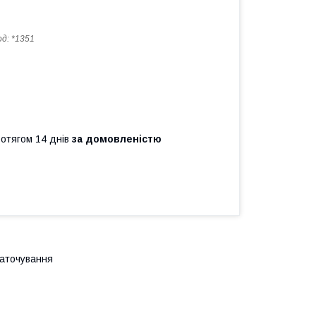
од:
*1351
ротягом 14 днів
за домовленістю
заточування