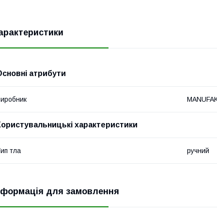
арактеристики
Основні атрибути
иробник
MANUFA
Користувальницькі характеристики
ип тла
ручний
нформація для замовлення