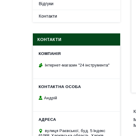
Відгуки
Контакти
КОНТАКТИ
Інтернет-магазин "24 інструмента"
Андрій
К
М
М
вулиця Раєвської, буд. 5 Індекс
61068, Харківська область, Харків,