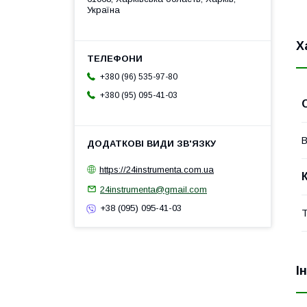
Україна
Х
+380 (96) 535-97-80
+380 (95) 095-41-03
В
https://24instrumenta.com.ua
24instrumenta@gmail.com
+38 (095) 095-41-03
Т
І