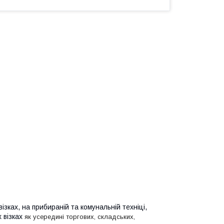
ізках, на прибираній та комунальній техніці,
х візках
як усередині торгових, складських,