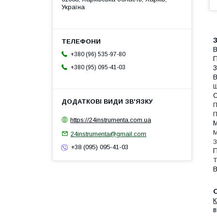
Україна
З
В
+380 (96) 535-97-80
П
З
+380 (95) 095-41-03
В
Ш
С
П
П
https://24instrumenta.com.ua
М
М
24instrumenta@gmail.com
З
+38 (095) 095-41-03
П
Т
В
К
в