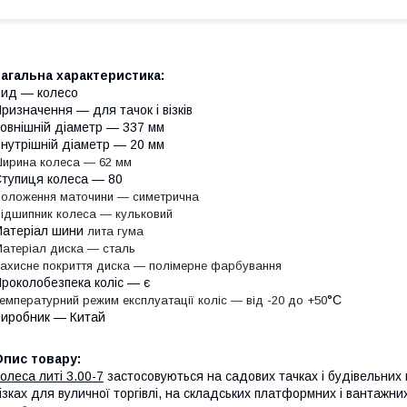
агальна характеристика:
ид — колесо
ризначення — для тачок і візків
овнішній діаметр — 337 мм
нутрішній діаметр — 20 мм
ирина колеса — 62 мм
тупиця колеса — 80
оложення маточини — симетрична
ідшипник колеса — кульковий
атеріал шини
лита гума
атеріал диска — сталь
ахисне покриття диска — полімерне фарбування
роколобезпека коліс — є
°С
емпературний режим експлуатації коліс — від -20 до +50
иробник — Китай
Опис товару:
олеса литі 3.00-7
застосовуються на садових тачках і будівельних в
ізках для вуличної торгівлі, на складських платформних і вантажни