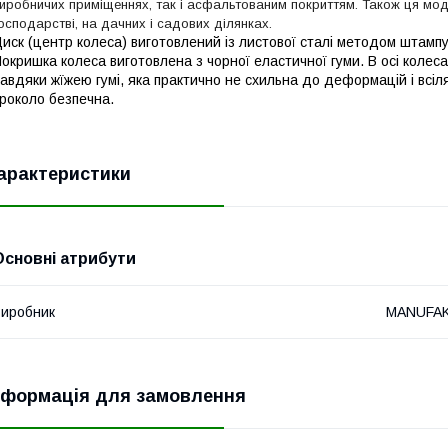
иробничих приміщеннях, так і асфальтованим покриттям. Також ця мо
осподарстві, на дачних і садових ділянках.
иск (центр колеса) виготовлений із листової сталі методом штамп
окришка колеса виготовлена з чорної еластичної гуми. В осі колес
авдяки ж
їжею гумі, яка практично не схильна до деформацій і всі
роколо безпечна.
арактеристики
Основні атрибути
иробник
MANUFA
нформація для замовлення