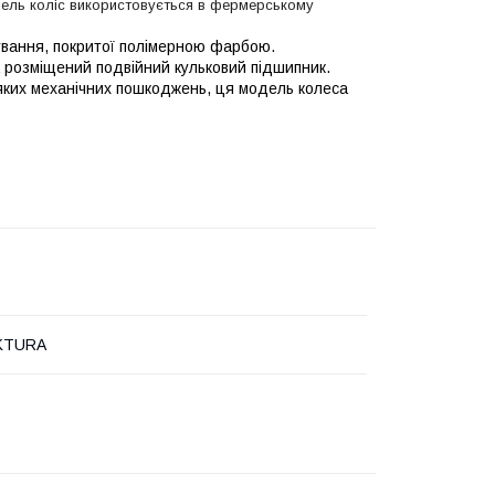
дель коліс використовується в фермерському
ування, покритої полімерною фарбою.
а розміщений подвійний кульковий підшипник.
ляких механічних пошкоджень, ця модель колеса
KTURA