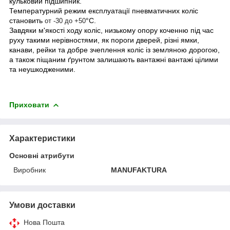
кульковий підшипник.
Температурний режим експлуатації пневматичних коліс
становить
°С.
от -30 до +50
Завдяки м'якості ходу коліс, низькому опору коченню під час
руху такими нерівностями, як пороги дверей, різні ямки,
канави, рейки та добре зчеплення коліс із земляною дорогою,
а також піщаним ґрунтом залишають вантажні вантажі цілими
та неушкодженими.
Приховати
Характеристики
Основні атрибути
Виробник
MANUFAKTURA
Умови доставки
Нова Пошта