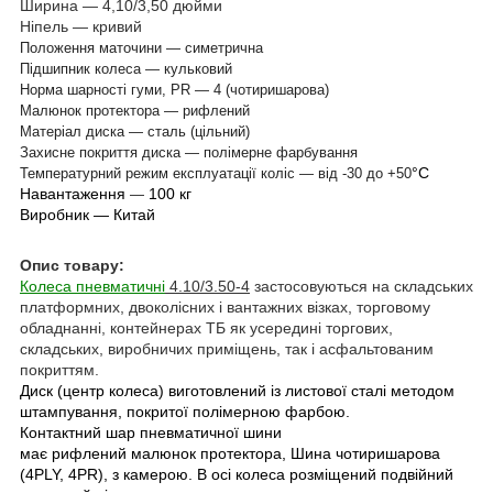
Ширина — 4,10/3,50 дюйми
Ніпель — кривий
Положення маточини — симетрична
Підшипник колеса — кульковий
Норма шарності гуми, PR — 4 (чотиришарова)
Малюнок протектора — рифлений
Матеріал диска — сталь (цільний)
Захисне покриття диска — полімерне фарбування
°С
Температурний режим експлуатації коліс — від -30 до +50
Навантаження
100 кг
—
Виробник — Китай
Опис товару:
Колеса пневматичні
4.10/3.50-4
застосовуються на складських
платформних, двоколісних і вантажних візках, торговому
обладнанні, контейнерах ТБ як усередині торгових,
складських, виробничих приміщень, так і асфальтованим
покриттям.
Диск (центр колеса) виготовлений із листової сталі методом
штампування, покритої полімерною фарбою.
Контактний шар пневматичної шини
має
рифлений малюнок протектора, Шина чотиришарова
(4PLY, 4PR), з камерою.
В осі колеса розміщений подвійний