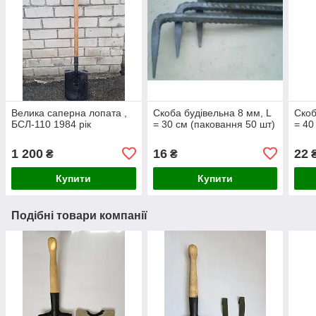
Велика саперна лопата ,
Скоба будівельна 8 мм, L
Скоб
БСЛ-110 1984 рік
= 30 см (паковання 50 шт)
= 40
1 200
16
22
₴
₴
Купити
Купити
Подібні товари компанії