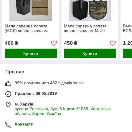
Мала саперна лопата
Мала саперна лопата
Вели
(МСЛ) чорна з чохлом
чорна з чохлом Molle
БСЛ-
400
450
1 2
₴
₴
Купити
Купити
Про нас
99% позитивних з 482 відгуків за рік
Працює з 06.05.2019
м. Харків
вулиця Раєвської, буд. 5 Індекс 61068, Харківська
область, Харків, Україна
Контакти