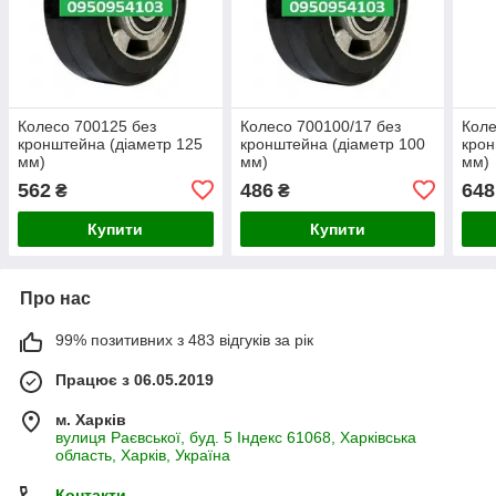
Колесо 700125 без
Колесо 700100/17 без
Коле
кронштейна (діаметр 125
кронштейна (діаметр 100
крон
мм)
мм)
мм)
562
486
648
₴
₴
Купити
Купити
Про нас
99% позитивних з 483 відгуків за рік
Працює з 06.05.2019
м. Харків
вулиця Раєвської, буд. 5 Індекс 61068, Харківська
область, Харків, Україна
Контакти