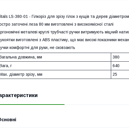
itals LS-380-01 - Гілкоріз для зрізу гілок з кущів та дерев діаметро
остро заточені леза 80 мм виготовлені з високоякісної сталі
ргономічні металеві круглі трубчасті ручки витримують міцний натис
укоятки виготовлені з ABS пластику, що має високі показники механ
учки комфортні для руки, не сковзають
Загальна довжина, мм
380
Вага, г
640
Мах. діаметр зрізу, мм
25
арактеристики
Основні