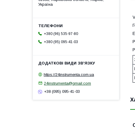
Україна
V
Г
Е
+380 (96) 535-97-80
Р
+380 (95) 095-41-03
Р
https://24instrumenta.com.ua
24instrumenta@gmail.com
+38 (095) 095-41-03
Х