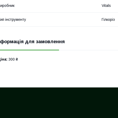
иробник
Vitals
ип інструменту
Гілкоріз
нформація для замовлення
іна:
300 ₴