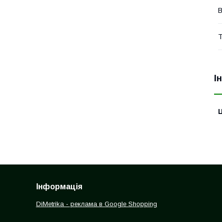
В
Т
І
Ц
Інформація
DiMetrika - реклама в Google Shopping