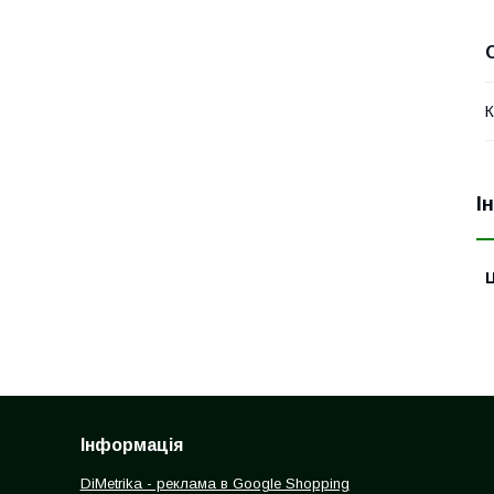
К
І
Ц
Інформація
DiMetrika - реклама в Google Shopping