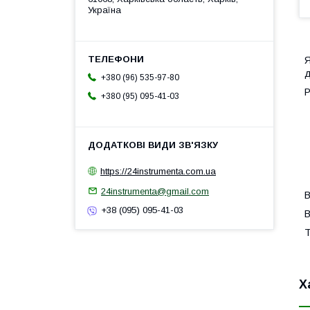
Україна
Я
д
+380 (96) 535-97-80
Р
+380 (95) 095-41-03
https://24instrumenta.com.ua
24instrumenta@gmail.com
В
+38 (095) 095-41-03
В
Т
Х