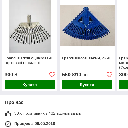
Граблі віялові оцинковані
Граблі віялові великі, сині
Граб
гартовані посилені
мет
(Укр
300
550
300
₴
₴/10 шт.
Купити
Купити
Про нас
99% позитивних з 482 відгуків за рік
Працює з 06.05.2019