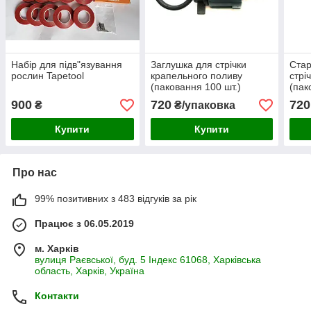
Набір для підв"язування
Заглушка для стрічки
Стар
рослин Tapetool
крапельного поливу
стрі
(паковання 100 шт.)
(пак
900
720
720
₴
₴/упаковка
Купити
Купити
Про нас
99% позитивних з 483 відгуків за рік
Працює з 06.05.2019
м. Харків
вулиця Раєвської, буд. 5 Індекс 61068, Харківська
область, Харків, Україна
Контакти