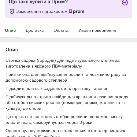
Що таке купити з Пром?
Замовлення під захистом
Опис
Доставка
Оплата
Умови повернення
Опис
Стрічка садова (городня) для підв"язувального степлера
виготовлена з якісного ПВХ-матеріалу
Призначена для підв"язування рослин та лози винограду за
допомогою садового степлера
Підходить для всіх садових степлерів типу Tapener
Підв"язувальна стрічка підійде для кріплення лози винограду
або стебел високих рослин (помідорів, огірків, малини та ін.
культур) до опори
Ця стрічка не пошкодить стебло рослини, вона має високу
еластичність, саморуйнується через 3 роки
Одного рулону стрічки, що вставляється в степлер вистачає
приблизно на 300 підв"язок