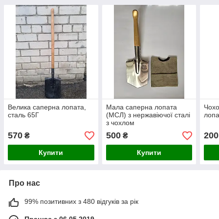
Велика саперна лопата,
Мала саперна лопата
Чохо
сталь 65Г
(МСЛ) з нержавіючої сталі
лопа
з чохлом
570
500
200
₴
₴
Купити
Купити
Про нас
99% позитивних з 480 відгуків за рік