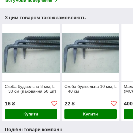
Всі умови повернення
З цим товаром також замовляють
Скоба будівельна 8 мм, L
Скоба будівельна 10 мм, L
Мала
= 30 см (паковання 50 шт)
= 40 см
(МСЛ
16
22
400
₴
₴
Купити
Купити
Подібні товари компанії