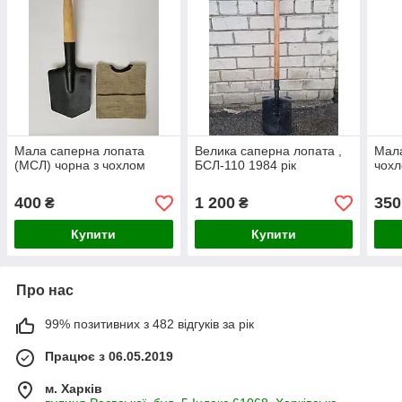
Мала саперна лопата
Велика саперна лопата ,
Мала
(МСЛ) чорна з чохлом
БСЛ-110 1984 рік
чохл
400
1 200
350
₴
₴
Купити
Купити
Про нас
99% позитивних з 482 відгуків за рік
Працює з 06.05.2019
м. Харків