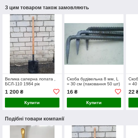
З цим товаром також замовляють
Велика саперна лопата ,
Скоба будівельна 8 мм, L
Скоб
БСЛ-110 1984 рік
= 30 см (паковання 50 шт)
= 40
1 200
16
22
₴
₴
Купити
Купити
Подібні товари компанії