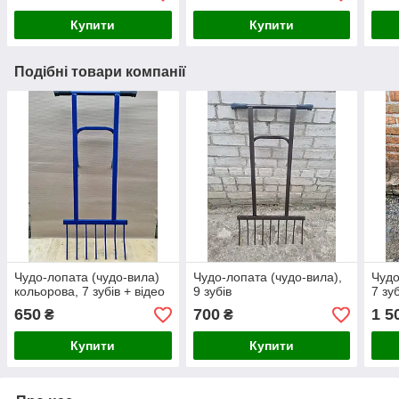
Купити
Купити
Подібні товари компанії
Чудо-лопата (чудо-вила)
Чудо-лопата (чудо-вила),
Чудо
кольорова, 7 зубів + відео
9 зубів
7 зу
650
700
1 5
₴
₴
Купити
Купити