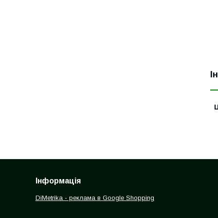
І
Ц
Інформація
DiMetrika - реклама в Google Shopping