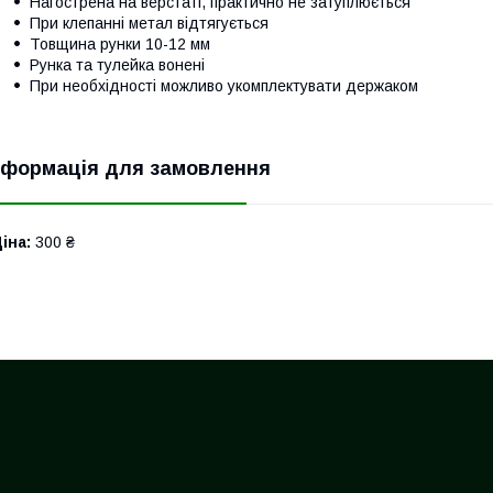
Нагострена на верстаті, практично не затуплюється
При клепанні метал відтягується
Товщина рунки 10-12 мм
Рунка та тулейка вонені
При необхідності можливо укомплектувати держаком
нформація для замовлення
іна:
300 ₴