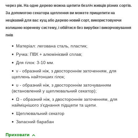
через рік. На одне дерево можна щепити безліч живців різних сортів.
За допомогою секатора щеплення ви можете прищепити на
нецікавий для вас кущ або дерево новий сорт, використовуючи
колишню кореневу систему, і обійтися без вирубки і викорчовування
пнів
Матеріал: легована сталь, пластик;
Ручка: ПВХ + алюмінієвий сплав;
Для гілок: 3-10 мм.
ν - образний ніж, з двостороннім заточенням, для
щеплень найтонших гілок;
υ - образний ніж, з двостороннім заточуванням
(встановлений у щеплювальний секатор);
Ω - образний ніж, з двостороннім заточенням, для
найміцнішого з'єднання підщепи та щепи.
Щеплювальний секатор
Запасний барабан
Приховати