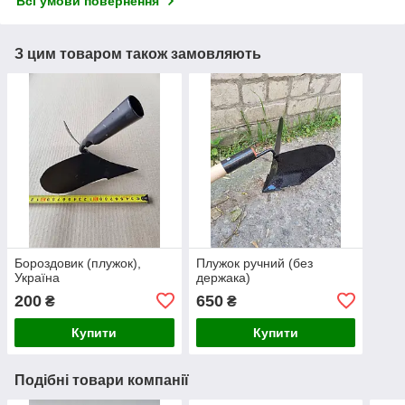
Всі умови повернення
З цим товаром також замовляють
Бороздовик (плужок),
Плужок ручний (без
Україна
держака)
200
650
₴
₴
Купити
Купити
Подібні товари компанії