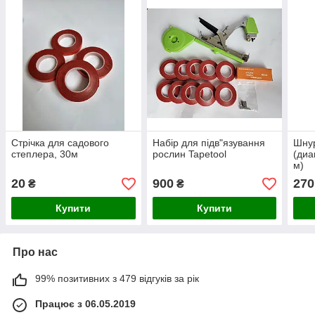
Стрічка для садового
Набір для підв"язування
Шну
степлера, 30м
рослин Tapetool
(диа
м)
20
900
270
₴
₴
Купити
Купити
Про нас
99% позитивних з 479 відгуків за рік
Працює з 06.05.2019