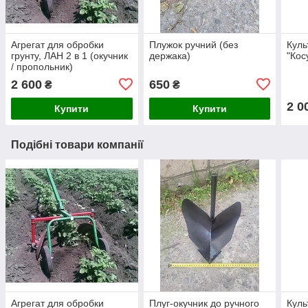
Агрегат для обробки
Плужок ручний (без
Куль
грунту, ЛАН 2 в 1 (окучник
держака)
"Кос
/ пропольник)
2 600
650
₴
₴
2 0
Купити
Купити
Подібні товари компанії
Агрегат для обробки
Плуг-окучник до ручного
Куль