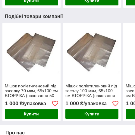
Купити
Купити
Подібні товари компанії
Мішок поліетиленовий під
Мішок поліетиленовий під
Мішо
засолку 70 мкм, 65х100 см
засолу 100 мкм, 65х100
засо
ВТОРІЧКА (паковання 50
см ВТОРІЧКА (паковання
см В
шт.)
50 шт.)
50 ш
1 000
1 000
1 0
₴/упаковка
₴/упаковка
Купити
Купити
Про нас