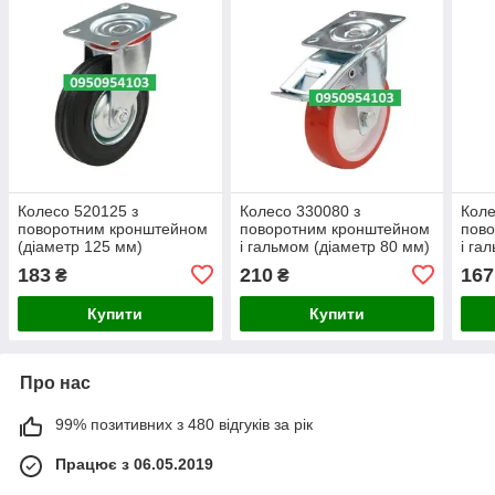
Колесо 520125 з
Колесо 330080 з
Коле
поворотним кронштейном
поворотним кронштейном
пов
(діаметр 125 мм)
і гальмом (діаметр 80 мм)
і га
183
210
167
₴
₴
Купити
Купити
Про нас
99% позитивних з 480 відгуків за рік
Працює з 06.05.2019