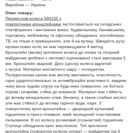
Виробник — Україна
Опис товару:
Промислові колеса 580150 з
поворотними кронштейнами
застосовуються на складських
платформних і вантажних візках, будівельному, банківському,
торговому, меблевому та офісному обладнанні, контейнерах
ТБ, не тільки в приміщеннях, але й на вулиці. Швидкість руху
промислових коліс не має перевищувати 4 км/год.
Кронштейн (вилка) кріплення колеса до опори та опорний
майданчик зроблені з листової оцинкованої сталі завтовшки 5
мм. Кронштейн зварний. Диск (центр) колеса відлитий
з чугуна. Матеріал контактного шару – полиуретан.
Поліуретанова шинка має високу вантажність, еластичність,
гарні ударопоглинальні та антивібраційні властивості, завдяки
чому вона чудово слугує на будь-яких поверхнях, не боїться
порізів і розривів, стійка до ковзання. Матеріал має стійкість
до впливу мінеральних олив, бензину, а також слабких кислот,
але має стійкості до впливу гарячої води, пари. У
поворотному вузлі кронштейна — дворядний кульковий
підшипник із пресо-оливкою, який захищений пластиковим
пильовиком. В осі колеса роликовий (гольчастий) підшипник.
Ступиця обладнана прес маслянкою. Тип кріплення
кронштейна (поворотна колісна опора) — майданчик під 4