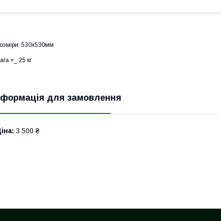
озміри: 530х530мм
ага +_ 25 кг
нформація для замовлення
іна:
3 500 ₴