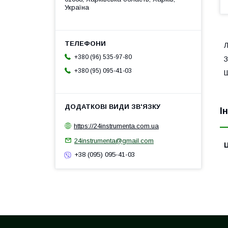
Україна
Л
+380 (96) 535-97-80
З
+380 (95) 095-41-03
Ш
І
https://24instrumenta.com.ua
24instrumenta@gmail.com
Ц
+38 (095) 095-41-03