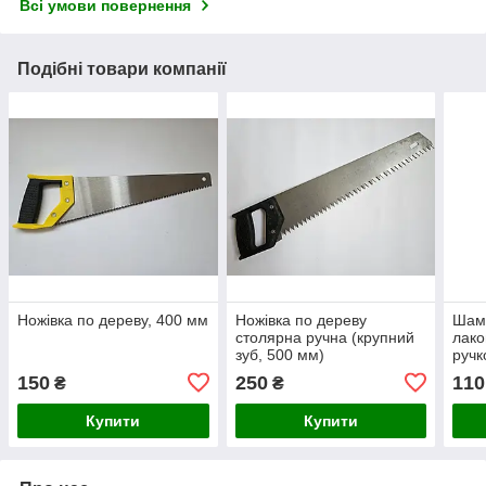
Всі умови повернення
Подібні товари компанії
Ножівка по дереву, 400 мм
Ножівка по дереву
Шамп
столярна ручна (крупний
лако
зуб, 500 мм)
ручк
стал
150
250
110
₴
₴
Купити
Купити