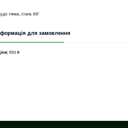
удо тяпка, сталь 65Г
нформація для замовлення
іна:
650 ₴