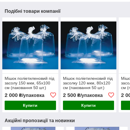
Подібні товари компанії
Мішок поліетиленовий під
Мішок поліетиленовий під
Мішо
засолу 150 мкм, 65х100
засолку 120 мкм, 80х120
засо
см (паковання 50 шт.)
см (паковання 50 шт.)
см (
2 000
2 500
2 0
₴/упаковка
₴/упаковка
Купити
Купити
Акційні пропозиції та новинки