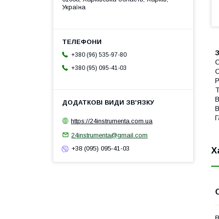
Україна
З
+380 (96) 535-97-80
О
+380 (95) 095-41-03
О
Р
Т
В
В
Г
https://24instrumenta.com.ua
24instrumenta@gmail.com
+38 (095) 095-41-03
Х
В