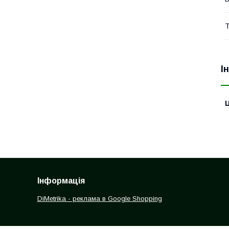
Т
І
Ц
Інформація
DiMetrika - реклама в Google Shopping