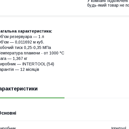
У компанії підключені
будь-який товар не п
агальна характеристика:
б'єм резервуара — 1 л
б'єм — 0,011692 м куб.
обочий тиск 0,25-0,35 МПа
емпература пламени - от 1000 °С
ага — 1,367 кг
иробник — INTERTOOL (54)
арантія — 12 місяців
арактеристики
Основні
иробник
Intertool