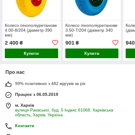
Колесо пінополіуретанове
Колесо пінополіуретанове
Коле
4.00-8/204 (діаметр 390
3.50-7/204 (діаметр 340
(діа
мм)
мм)
2 400
901
940
₴
₴
Купити
Купити
Про нас
99% позитивних з 482 відгуків за рік
Працює з 06.05.2019
м. Харків
вулиця Раєвської, буд. 5 Індекс 61068, Харківська
область, Харків, Україна
Контакти