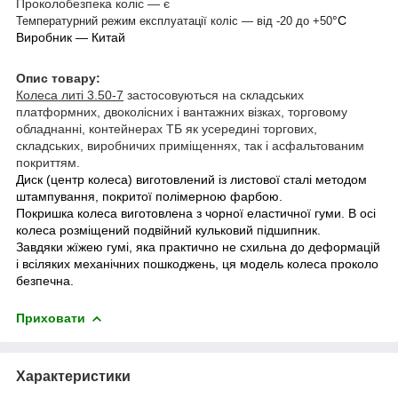
Проколобезпека коліс — є
°С
Температурний режим експлуатації коліс — від -20 до +50
Виробник — Китай
Опис товару:
Колеса литі 3.50-7
застосовуються на складських
платформних, двоколісних і вантажних візках, торговому
обладнанні, контейнерах ТБ як усередині торгових,
складських, виробничих приміщеннях, так і асфальтованим
покриттям.
Диск (центр колеса) виготовлений із листової сталі методом
штампування, покритої полімерною фарбою.
Покришка колеса виготовлена з чорної еластичної гуми. В осі
колеса розміщений подвійний кульковий підшипник.
Завдяки ж
їжею гумі, яка практично не схильна до деформацій
і всіляких механічних пошкоджень, ця модель колеса проколо
безпечна.
Приховати
Характеристики