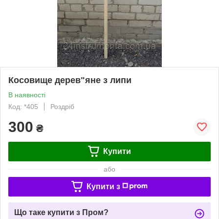
Косовище дерев"яне з липи
В наявності
Код: *405
Роздріб
300
₴
Купити
або
Купити з
Що таке купити з Пром?