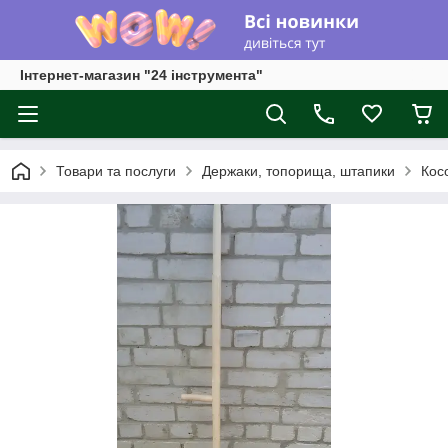
Інтернет-магазин "24 інструмента"
Товари та послуги
Держаки, топорища, штапики
Кос