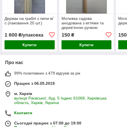
Держак на граблі з липи в/
Мотижка садова
Моти
с (паковання 20 шт.)
анодована з кігтями та
дере
дерев'яною ручкою
1 600
150
150
₴/упаковка
₴
Купити
Купити
Про нас
99% позитивних з 479 відгуків за рік
Працює з 06.05.2019
м. Харків
вулиця Раєвської, буд. 5 Індекс 61068, Харківська
область, Харків, Україна
Контакти
Сьогодні працює з 07:00 до 19:00