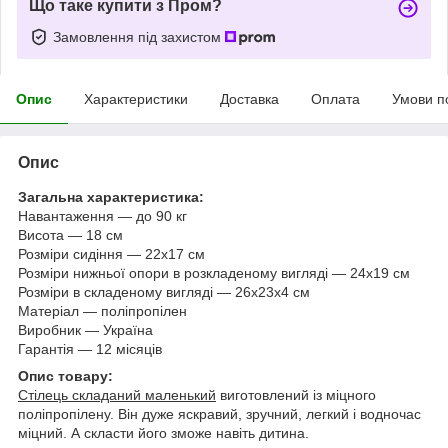
Що таке купити з Пром?
Замовлення під захистом
Опис
Характеристики
Доставка
Оплата
Умови п
Опис
Загальна характеристика:
Навантаження — до 90 кг
Висота — 18 см
Розміри сидіння — 22х17 см
Розміри нижньої опори в розкладеному вигляді — 24х19 см
Розміри в складеному вигляді — 26х23х4 см
Матеріал — поліпропілен
Виробник — Україна
Гарантія — 12 місяців
Опис товару:
Стілець складаний маленький
виготовлений із міцного
поліпропілену. Він дуже яскравий, зручний, легкий і водночас
міцний. А скласти його зможе навіть дитина.