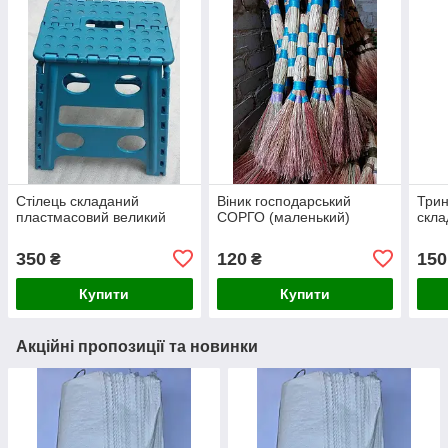
Стілець складаний
Віник господарський
Трин
пластмасовий великий
СОРГО (маленький)
скла
350
120
150
₴
₴
Купити
Купити
Акційні пропозиції та новинки