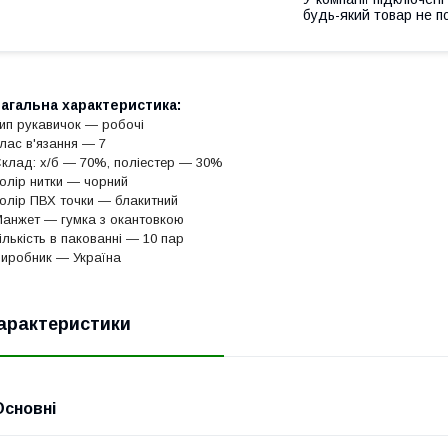
будь-який товар не п
агальна характеристика:
ип рукавичок — робочі
лас в'язання — 7
клад: х/б — 70%, поліестер — 30%
олір нитки — чорний
олір ПВХ точки — блакитний
анжет — гумка з окантовкою
ількість в пакованні — 10 пар
иробник — Україна
арактеристики
Основні