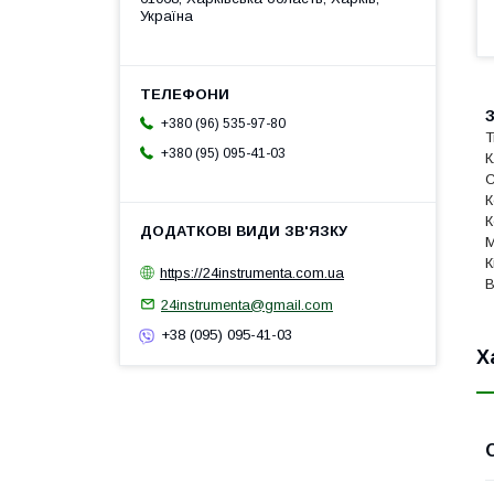
Україна
З
+380 (96) 535-97-80
Т
+380 (95) 095-41-03
К
С
К
К
М
К
https://24instrumenta.com.ua
В
24instrumenta@gmail.com
+38 (095) 095-41-03
Х