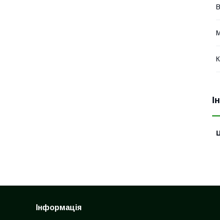
В
М
К
І
Ц
Інформація