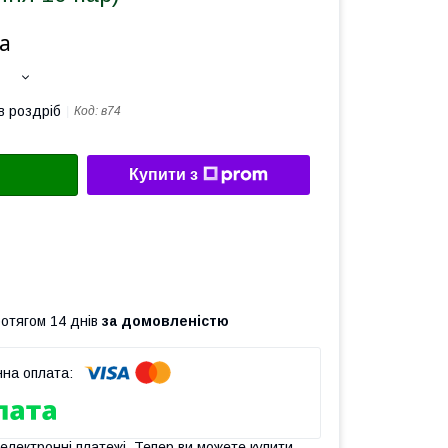
а
в роздріб
Код:
в74
Купити з
ротягом 14 днів
за домовленістю
 електронні платежі. Тепер ви можете купити