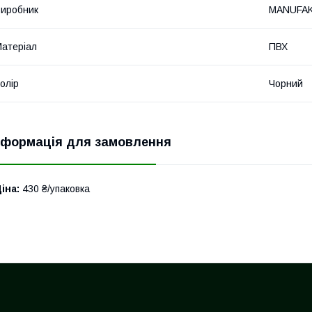
иробник
MANUFA
атеріал
ПВХ
олір
Чорний
нформація для замовлення
іна:
430 ₴/упаковка