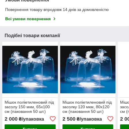
Повернення товару впродовж 14 днів за домовленістю
Всі умови повернення
Подібні товари компанії
Мішок поліетиленовий під
Мішок поліетиленовий під
Мішо
засолу 150 мкм, 65х100
засолку 120 мкм, 80х120
засо
см (паковання 50 шт.)
см (паковання 50 шт.)
см (
2 000
2 500
2 0
₴/упаковка
₴/упаковка
Купити
Купити