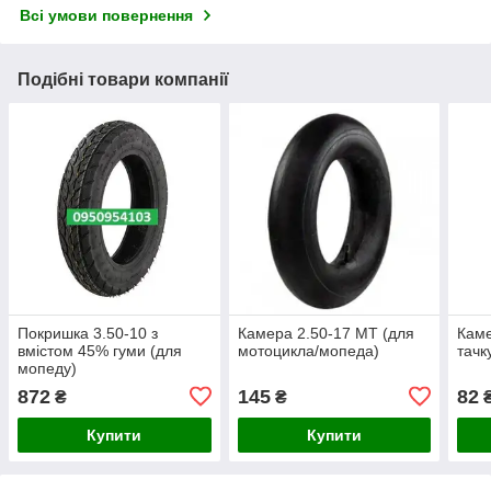
Всі умови повернення
Подібні товари компанії
Покришка 3.50-10 з
Камера 2.50-17 МТ (для
Каме
вмістом 45% гуми (для
мотоцикла/мопеда)
тачку
мопеду)
872
145
82
₴
₴
Купити
Купити