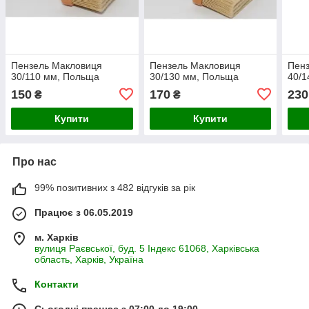
Пензель Макловиця
Пензель Макловиця
Пен
30/110 мм, Польща
30/130 мм, Польща
40/1
150
170
230
₴
₴
Купити
Купити
Про нас
99% позитивних з 482 відгуків за рік
Працює з 06.05.2019
м. Харків
вулиця Раєвської, буд. 5 Індекс 61068, Харківська
область, Харків, Україна
Контакти
Сьогодні працює з 07:00 до 19:00