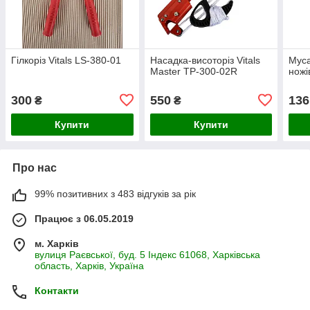
Гілкоріз Vitals LS-380-01
Насадка-висоторіз Vitals
Муса
Master TP-300-02R
ножі
300
550
136
₴
₴
Купити
Купити
Про нас
99% позитивних з 483 відгуків за рік
Працює з 06.05.2019
м. Харків
вулиця Раєвської, буд. 5 Індекс 61068, Харківська
область, Харків, Україна
Контакти