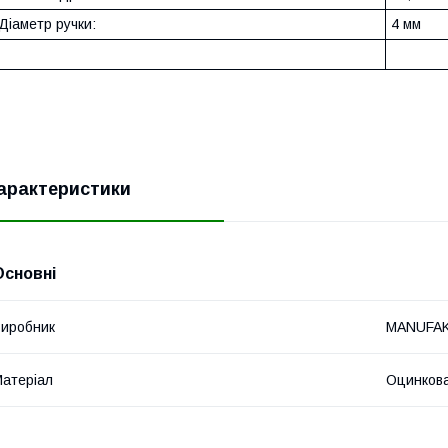
Діаметр ручки:
4 мм
арактеристики
Основні
иробник
MANUFA
атеріал
Оцинкова