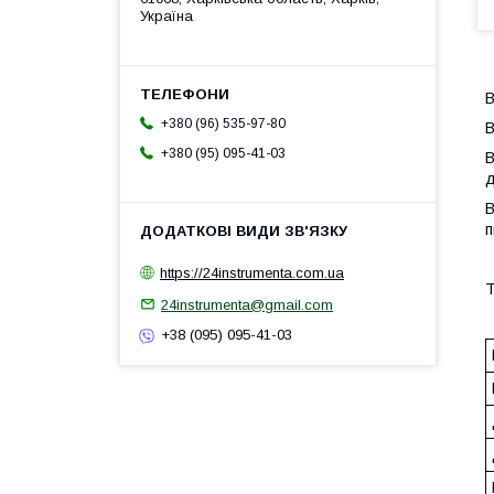
Україна
В
+380 (96) 535-97-80
В
+380 (95) 095-41-03
В
д
В
п
https://24instrumenta.com.ua
24instrumenta@gmail.com
+38 (095) 095-41-03