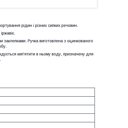
ортування рідин і різних сипких речовин.
 іржавіє.
ими заклепками. Ручка виготовлена з оцинкованого
обу.
ндується кип'ятити в ньому воду, призначену для
.