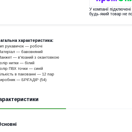
У компанії підключені
будь-який товар не п
агальна характеристика:
ип рукавичок — робочі
атеріал — бавовняний
анжет — в'язаний з окантовкою
олір нитки — білий
олір ПВХ точки — синій
ількість в пакованні — 12 пар
иробник ― БРІГАДІР (54)
арактеристики
Основні