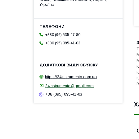
Україна
+380 (96) 535-97-80
З
+380 (95) 095-41-03
Т
М
М
К
К
https://24instrumenta.com.ua
К
В
24instrumenta@gmail.com
+38 (095) 095-41-03
Х