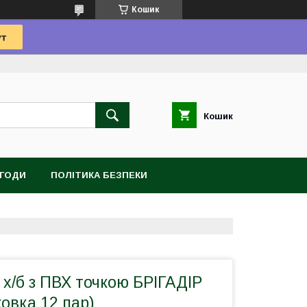
Кошик
Кошик
УГОДИ
ПОЛІТИКА БЕЗПЕКИ
і х/б з ПВХ точкою БРІГАДІР
ковка 12 пар)