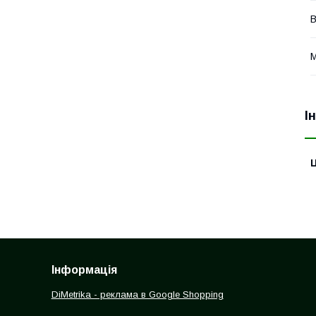
В
М
І
Ц
Інформація
DiMetrika - реклама в Google Shopping