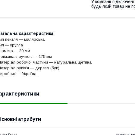
У компанії підключені
будь-який товар не п
агальна характеристика:
ип пензля — малярська
ип — кругла
іаметр — 20 мм
овжина з ручкою — 175 мм
атеріал робочої частини — натуральна щетина
атеріал руків'я — дерево (бук)
иробник — Україна
арактеристики
Основні атрибути