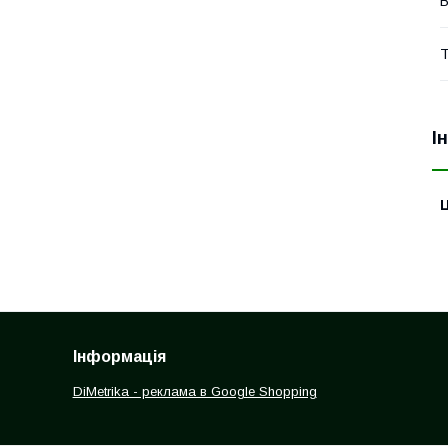
В
Т
І
Ц
Інформація
DiMetrika - реклама в Google Shopping