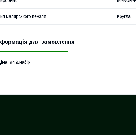
иробник
MANUFA
ип малярського пензля
Кругла
нформація для замовлення
іна:
94 ₴/набір