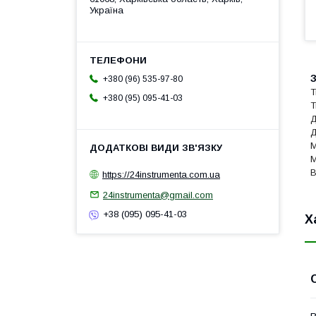
Україна
З
+380 (96) 535-97-80
Т
+380 (95) 095-41-03
Т
Д
Д
М
М
В
https://24instrumenta.com.ua
24instrumenta@gmail.com
+38 (095) 095-41-03
Х