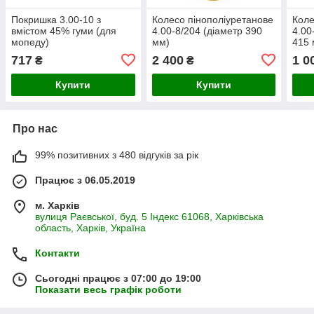
Покришка 3.00-10 з
Колесо пінополіуретанове
Коле
вмістом 45% гуми (для
4.00-8/204 (діаметр 390
4.00
мопеду)
мм)
415 
717
2 400
1 0
₴
₴
Купити
Купити
Про нас
99% позитивних з 480 відгуків за рік
Працює з 06.05.2019
м. Харків
вулиця Раєвської, буд. 5 Індекс 61068, Харківська
область, Харків, Україна
Контакти
Сьогодні працює з 07:00 до 19:00
Показати весь графік роботи