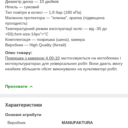
Диаметр диска — 10 дюймів
Ніпель — гумовий
Тип повітря в колесі — 1,8 бар (180 кПа)
Малюнок протектора — "ялинка", крапка (підвищена
прохідність)
Температурний режим експлуатації коліс — від -30 до
+50);font-size:14px">°С
Комплектація — покришка (шина), камера
Виробник — High Quality (Китай)
Опис товару:
Покришка з камерою 4.00-10
застосовуються на мотоблоках і
мотокультураторах для універсальних робіт. Вони дають змогу
неабияк збільшити обсяг виконуваних на культиваторі робіт.
Приховати
Характеристики
Основні атрибути
Виробник
MANUFAKTURA