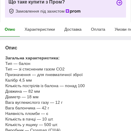
Що таке купити з Пром?
Замовлення під захистом
Опис
Характеристики
Доставка
Оплата
Умови п
Опис
Загальна характеристика:
Тип — балон
Тип — зі стисненим газом СО2
Призначення — для пневматичної зброї
Калібр 4,5 мм
Кількість пострілів із балона — понад 100
Довжина — 82 мм
Діаметр — 18 мм
Вага вуглекислого газу — 12 г
Вага балончика — 42 г
Наявність пломби — є
Кількість в пачці — 10 шт.
Кількість у ящику — 500 шт.
Виробник — Crosman (США)