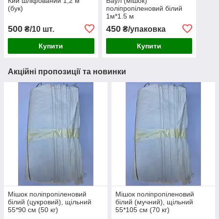
Кий шліфований 1,2 м
Баул (мішок)
(бук)
поліпропіленовий білий
1м*1.5 м
500
450
₴/10 шт.
₴/упаковка
Купити
Купити
Акційні пропозиції та новинки
Мішок поліпропіленовий
Мішок поліпропіленовий
білий (цукровий), щільний
білий (мучний), щільний
55*90 см (50 кг)
55*105 см (70 кг)