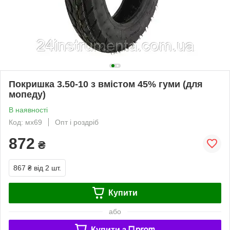
Покришка 3.50-10 з вмістом 45% гуми (для
мопеду)
В наявності
Код: мх69
Опт і роздріб
872
₴
867 ₴
від 2 шт.
Купити
або
Купити з