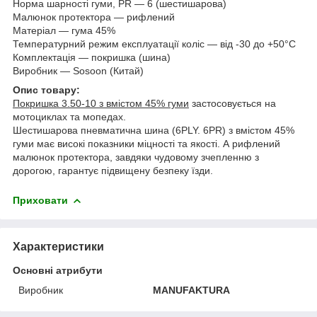
Норма шарності гуми, PR — 6 (шестишарова)
Малюнок протектора — рифлений
Матеріал — гума 45%
Температурний режим експлуатації коліс — від -30 до +50°С
Комплектація — покришка (шина)
Виробник — Sosoon (Китай)
Опис товару:
Покришка 3.50-10 з вмістом 45% гуми
застосовується на
мотоциклах та мопедах.
Шестишарова пневматична шина (6PLY. 6PR) з вмістом 45%
гуми має високі показники міцності та якості. А рифлений
малюнок протектора, завдяки чудовому зчепленню з
дорогою, гарантує підвищену безпеку їзди.
Приховати
Характеристики
Основні атрибути
Виробник
MANUFAKTURA